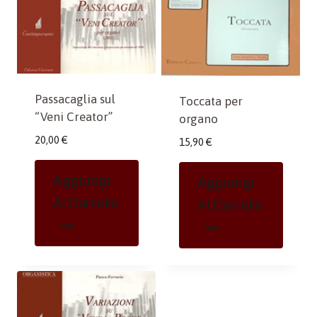
Passacaglia sul
Toccata per
“Veni Creator”
organo
20,00
€
15,90
€
Aggiungi
Aggiungi
Al Carrello
Al Carrello