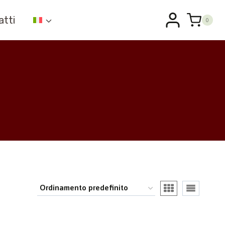
atti
0