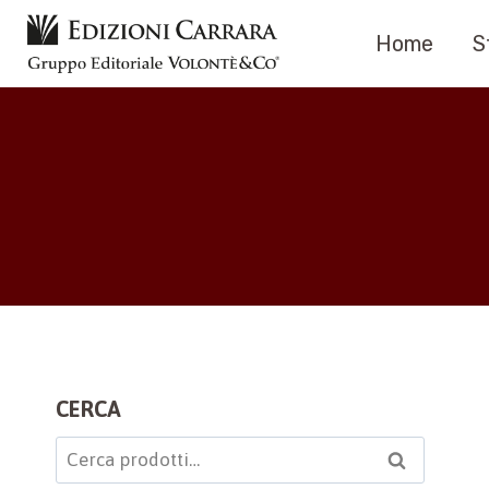
Salta
Home
S
al
contenuto
CERCA
Cerca:
Cerca