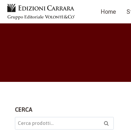
Salta
Home
S
al
contenuto
CERCA
Cerca:
Cerca