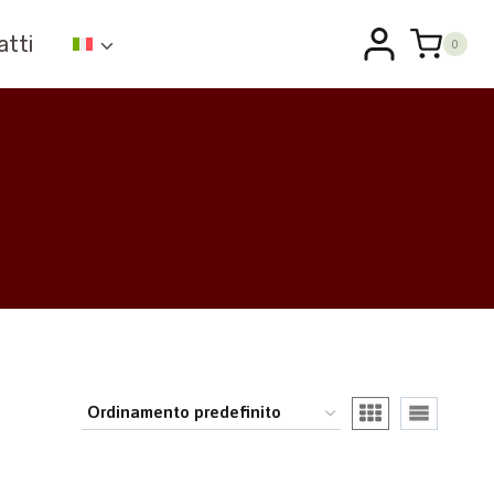
atti
0