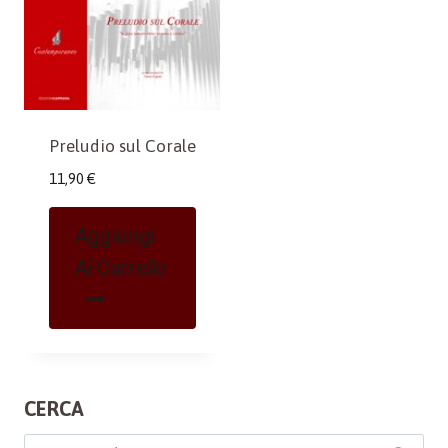
Preludio sul Corale
11,90
€
Aggiungi
Al Carrello
CERCA
Cerca: