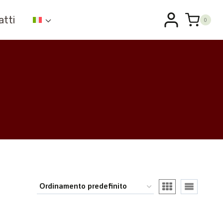
atti
0