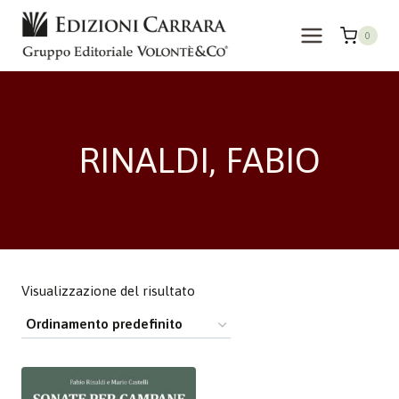
Salta
al
0
contenuto
RINALDI, FABIO
Visualizzazione del risultato