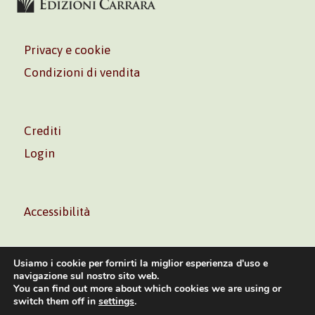
Privacy e cookie
Condizioni di vendita
Crediti
Login
Accessibilità
Usiamo i cookie per fornirti la miglior esperienza d'uso e
navigazione sul nostro sito web.
You can find out more about which cookies we are using or
Volontè & Co. Srl – P.I. 06181480960 –
info@volonte-
switch them off in
settings
.
co.com
– Tel.
+39 02 45473285