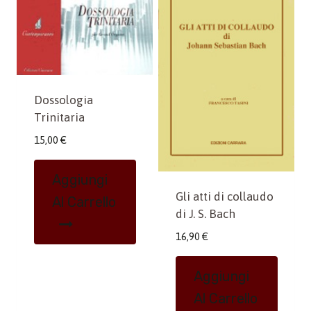
Dossologia
Trinitaria
15,00
€
Aggiungi
Gli atti di collaudo
Al Carrello
di J. S. Bach
16,90
€
Aggiungi
Al Carrello