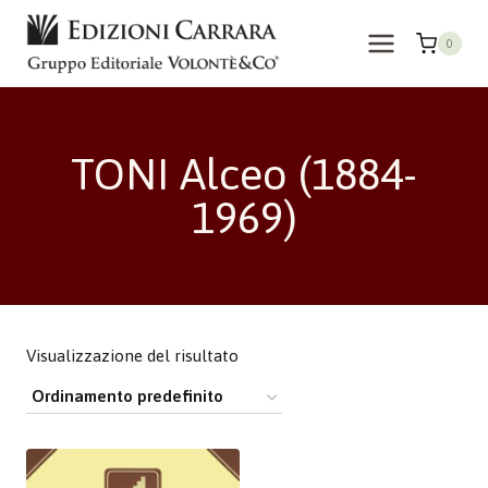
Salta
al
0
contenuto
TONI Alceo (1884-
1969)
Visualizzazione del risultato