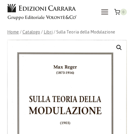
Salta
al
0
contenuto
Home
/
Catalogo
/
Libri
/
Sulla Teoria della Modulazione