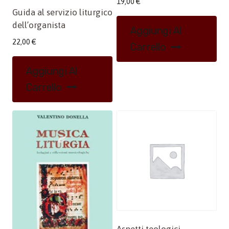
19,00
€
Guida al servizio liturgico
dell’organista
Aggiungi Al
22,00
€
Carrello
Aggiungi Al
Carrello
Aspetti teologici