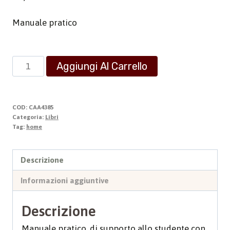
Manuale pratico
Sulla
Aggiungi Al Carrello
Teoria
della
Modulazione
COD:
CAA4385
quantità
Categoria:
Libri
Tag:
home
Descrizione
Informazioni aggiuntive
Descrizione
Manuale pratico, di supporto allo studente con