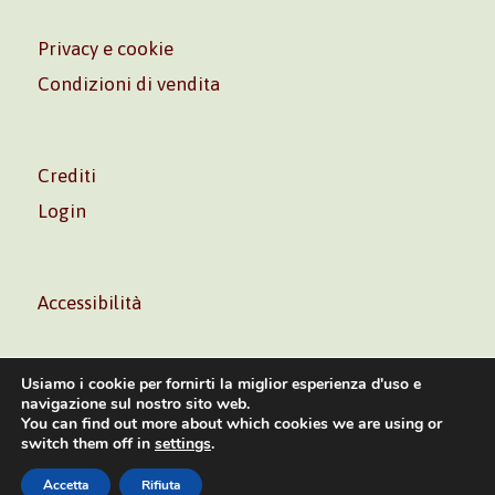
Privacy e cookie
Condizioni di vendita
Crediti
Login
Accessibilità
Usiamo i cookie per fornirti la miglior esperienza d'uso e
navigazione sul nostro sito web.
You can find out more about which cookies we are using or
Volontè & Co. Srl – P.I. 06181480960 –
info@volonte-
switch them off in
settings
.
co.com
– Tel.
+39 02 45473285
Accetta
Rifiuta