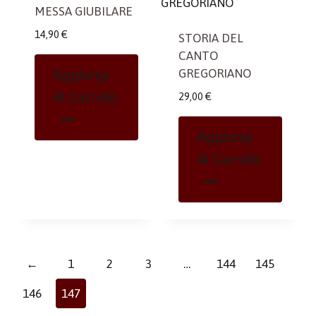
MESSA GIUBILARE
14,90
€
STORIA DEL
CANTO
Aggiungi
GREGORIANO
Al Carrello
29,00
€
Aggiungi
Al Carrello
←
1
2
3
…
144
145
146
147