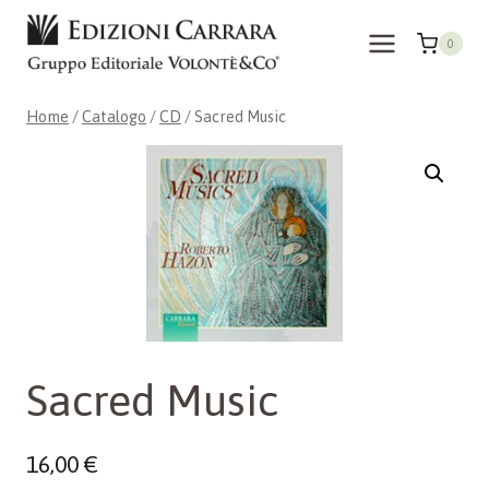
Salta
al
0
contenuto
Home
/
Catalogo
/
CD
/
Sacred Music
Sacred Music
16,00
€