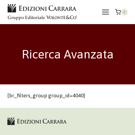
Salta
al
0
contenuto
Ricerca Avanzata
[br_filters_group group_id=4040]