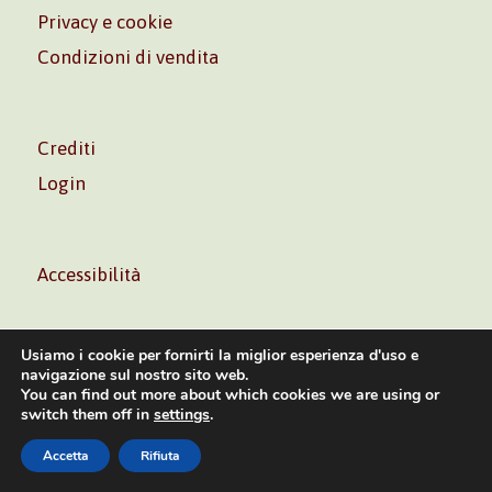
Privacy e cookie
Condizioni di vendita
Crediti
Login
Accessibilità
Usiamo i cookie per fornirti la miglior esperienza d'uso e
navigazione sul nostro sito web.
You can find out more about which cookies we are using or
Volontè & Co. Srl – P.I. 06181480960 –
info@volonte-
switch them off in
settings
.
co.com
– Tel.
+39 02 45473285
Accetta
Rifiuta