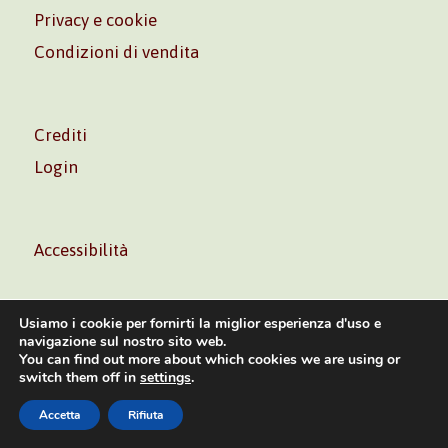
Privacy e cookie
Condizioni di vendita
Crediti
Login
Accessibilità
Usiamo i cookie per fornirti la miglior esperienza d'uso e
navigazione sul nostro sito web.
You can find out more about which cookies we are using or
Volontè & Co. Srl – P.I. 06181480960 –
info@volonte-
switch them off in
settings
.
co.com
– Tel.
+39 02 45473285
Accetta
Rifiuta