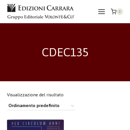
Salta
al
0
contenuto
CDEC135
Visualizzazione del risultato