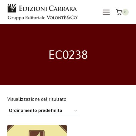
Salta
al
0
contenuto
EC0238
Visualizzazione del risultato