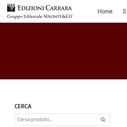
Salta
Home
S
al
contenuto
CERCA
Cerca:
Cerca