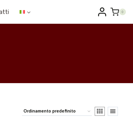
atti
0