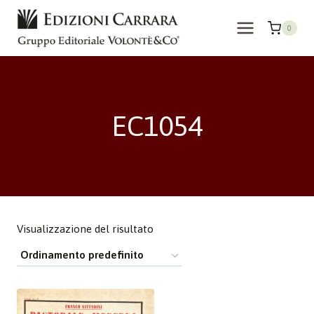
Salta
al
0
contenuto
EC1054
Visualizzazione del risultato