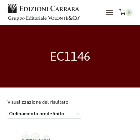
Salta
al
0
contenuto
EC1146
Visualizzazione del risultato