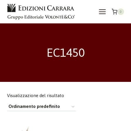
Salta
al
0
contenuto
EC1450
Visualizzazione del risultato