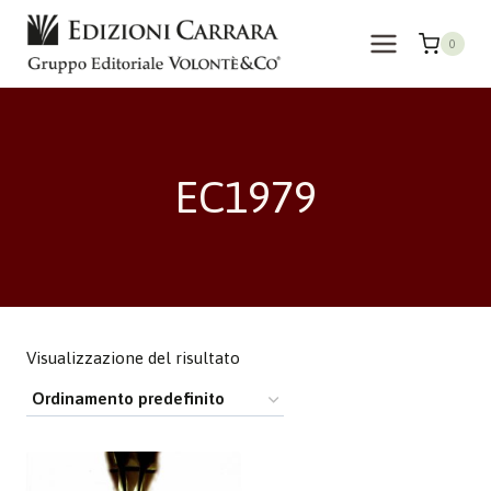
Salta
al
0
contenuto
EC1979
Visualizzazione del risultato