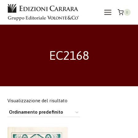
Salta
al
0
contenuto
EC2168
Visualizzazione del risultato