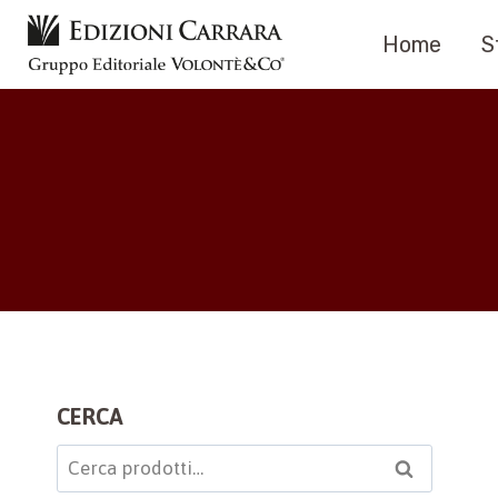
Salta
Home
S
al
contenuto
CERCA
Cerca:
Cerca