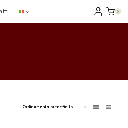
atti
0