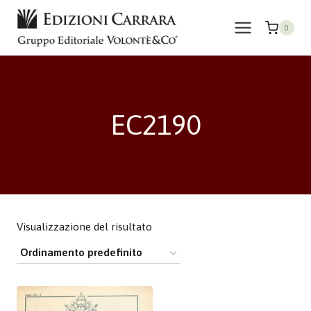
Salta
al
0
contenuto
EC2190
Visualizzazione del risultato