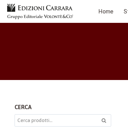
Salta
Home
S
al
contenuto
CERCA
Cerca:
Cerca