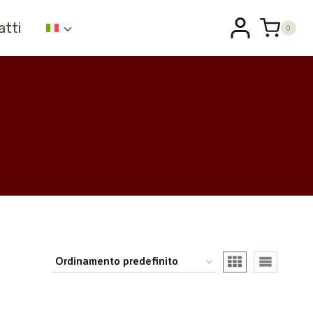
atti
0