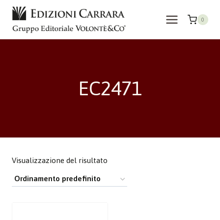
Salta
al
0
contenuto
EC2471
Visualizzazione del risultato