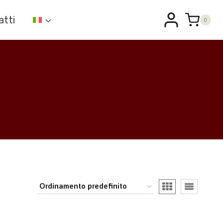
atti
0