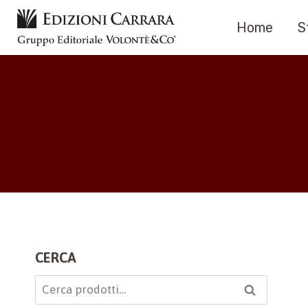
Salta
Home
S
al
contenuto
CERCA
Cerca:
Cerca