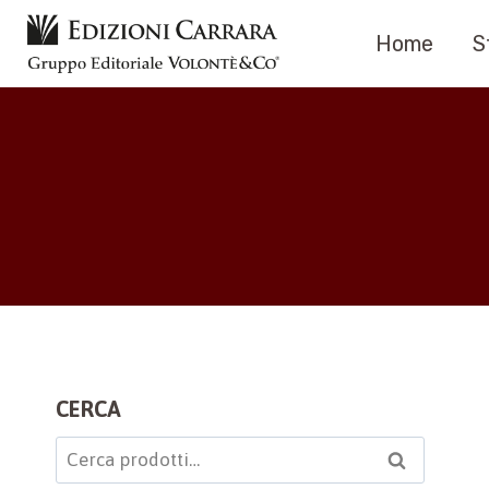
Salta
Home
S
al
contenuto
CERCA
Cerca:
Cerca