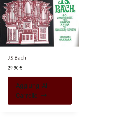
J.S.Bach
29,90
€
Aggiungi Al
Carrello