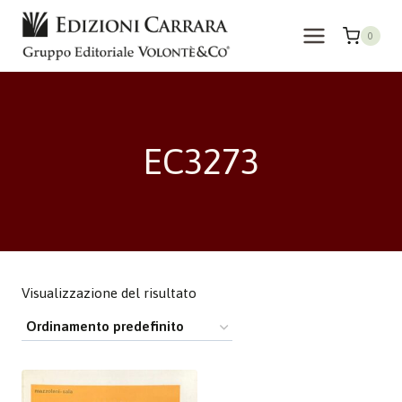
Salta
al
0
contenuto
EC3273
Visualizzazione del risultato