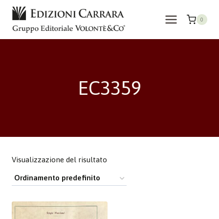
Salta
al
0
contenuto
EC3359
Visualizzazione del risultato