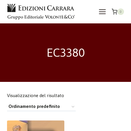
Salta
al
0
contenuto
EC3380
Visualizzazione del risultato