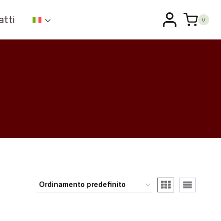
atti
0