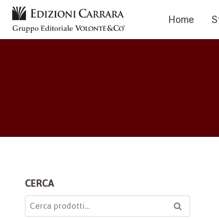
Salta
Home
S
al
contenuto
CERCA
Cerca:
Cerca