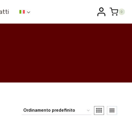
atti
0