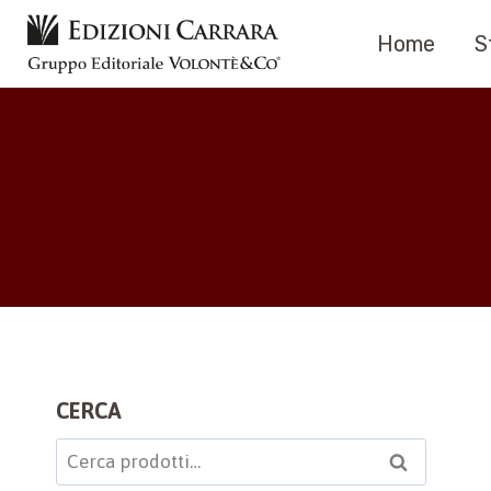
Salta
Home
S
al
contenuto
CERCA
Cerca:
Cerca