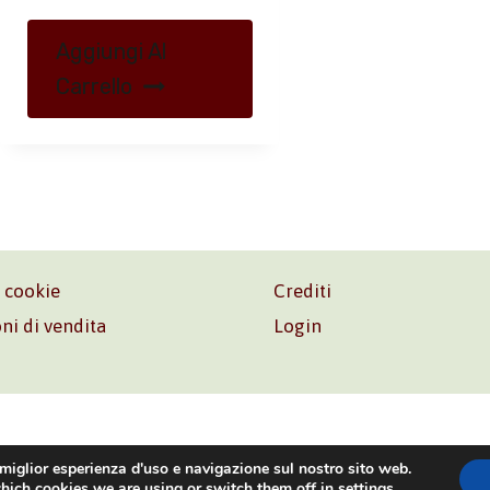
Aggiungi Al
Carrello
e cookie
Crediti
ni di vendita
Login
o. Srl – P.I. 06181480960 –
info@volonte-co.com
– Tel.
+39 
 miglior esperienza d'uso e navigazione sul nostro sito web.
hich cookies we are using or switch them off in
settings
.