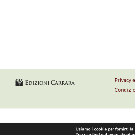
Privacy 
Condizio
Volontè & C
Usiamo i cookie per fornirti la
You can find out more about w