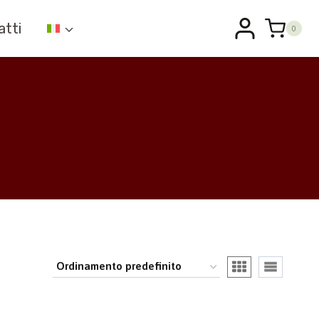
atti
0