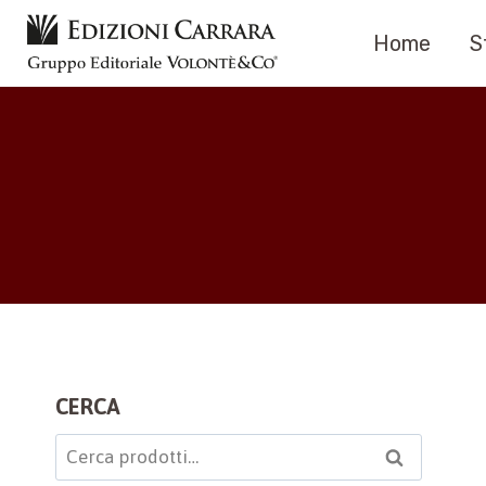
Salta
Home
S
al
contenuto
CERCA
Cerca:
Cerca