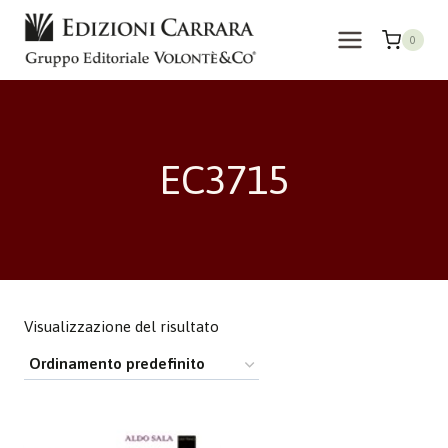
Salta
al
0
contenuto
EC3715
Visualizzazione del risultato