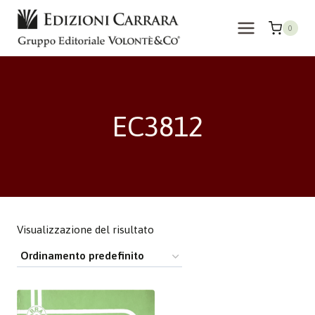
Salta
al
0
contenuto
EC3812
Visualizzazione del risultato