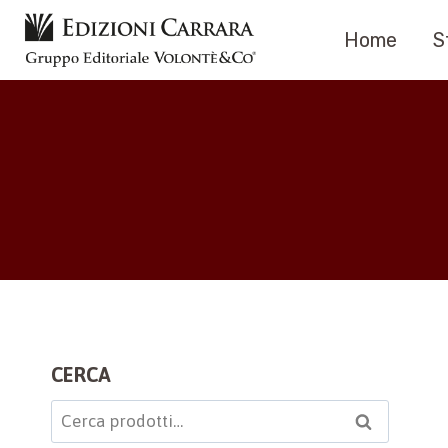
Salta
Home
S
al
contenuto
CERCA
Cerca:
Cerca