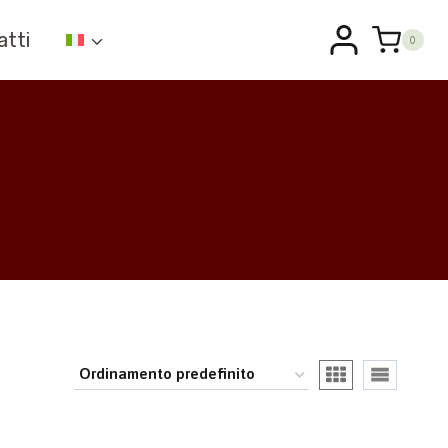
atti
0