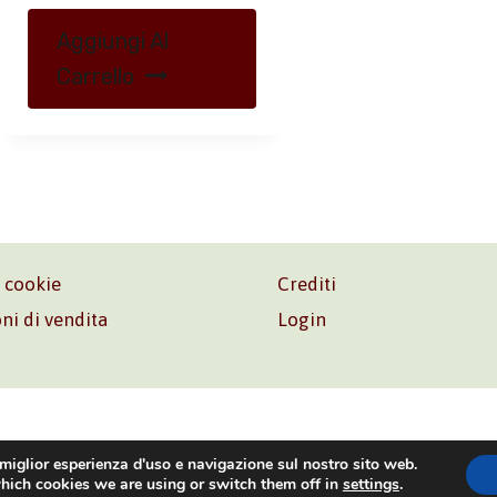
Aggiungi Al
Carrello
e cookie
Crediti
ni di vendita
Login
o. Srl – P.I. 06181480960 –
info@volonte-co.com
– Tel.
+39 
 miglior esperienza d'uso e navigazione sul nostro sito web.
hich cookies we are using or switch them off in
settings
.