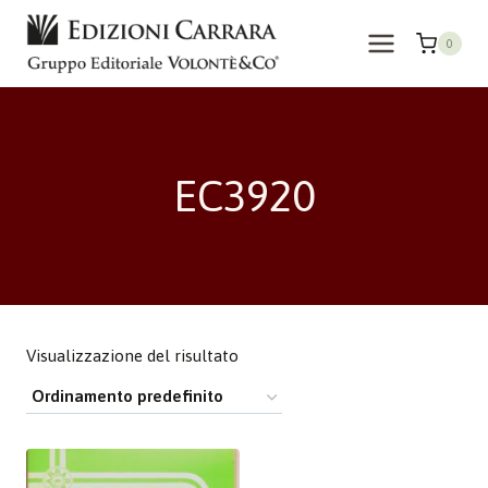
Salta
al
0
contenuto
EC3920
Visualizzazione del risultato