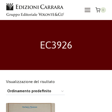
Salta
al
0
contenuto
EC3926
Visualizzazione del risultato