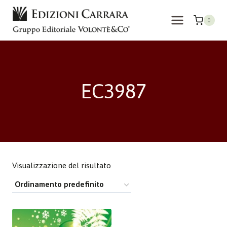
Salta
al
0
contenuto
EC3987
Visualizzazione del risultato