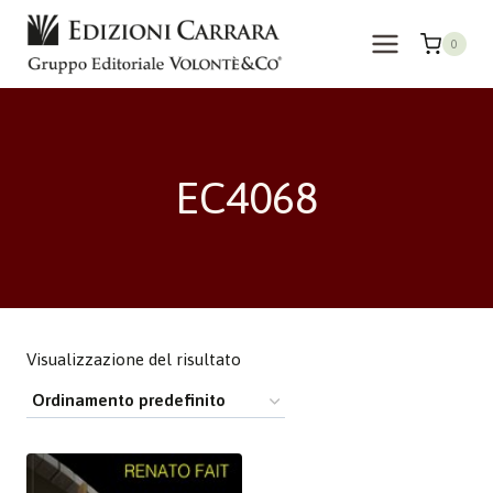
Salta
al
0
contenuto
EC4068
Visualizzazione del risultato