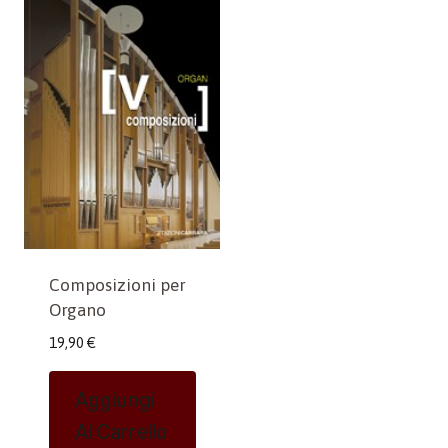
Composizioni per
Organo
19,90
€
Aggiungi
Al Carrello