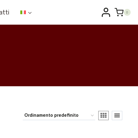
atti
0