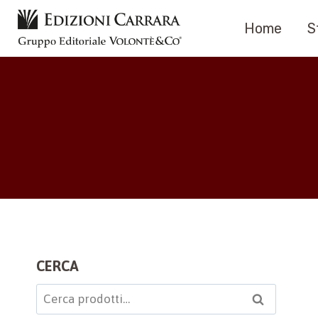
Salta
Home
S
al
contenuto
CERCA
Cerca:
Cerca