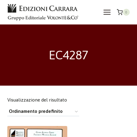
Salta
al
0
contenuto
EC4287
Visualizzazione del risultato