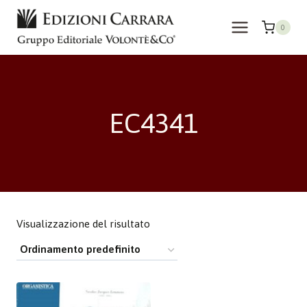
Salta
al
0
contenuto
EC4341
Visualizzazione del risultato