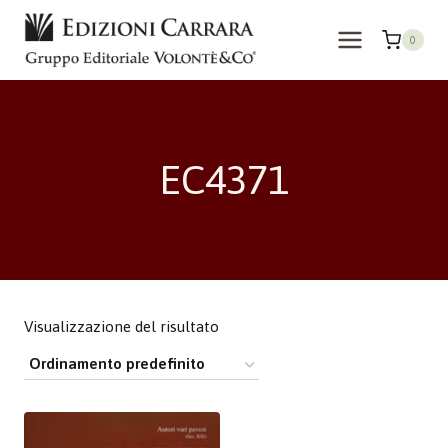
Salta
al
0
contenuto
EC4371
Visualizzazione del risultato