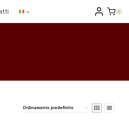
atti
0