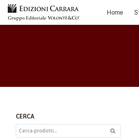
Salta
Home
S
al
contenuto
CERCA
Cerca:
Cerca