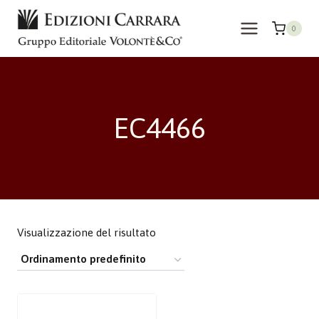
Salta
al
0
contenuto
EC4466
Visualizzazione del risultato