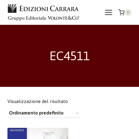
Salta
al
0
contenuto
EC4511
Visualizzazione del risultato