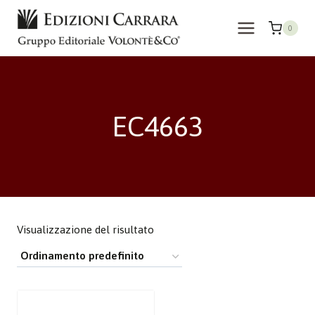
Salta
al
0
contenuto
EC4663
Visualizzazione del risultato